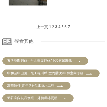
上一頁
1
2
3
4
5
6
7
觀看其他
五股整間翻修~ 台北舊屋翻修/中和舊屋翻修
中和區中山路二段工程-中和室內裝潢/中和室內修繕
萬華頂樓(青年路)-台北防水工程
新莊室內裝潢修繕、外牆磁磚更新