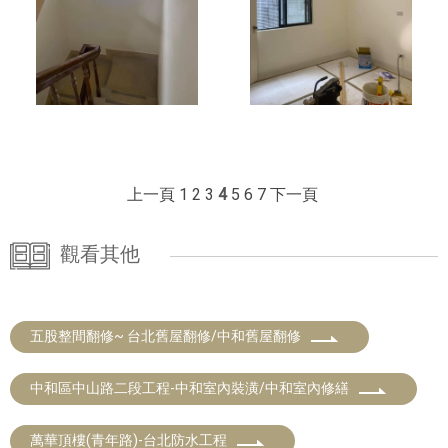
上一頁
1
2
3
4
5
6
7
下一頁
觀看其他
五股整間翻修~ 台北舊屋翻修/中和舊屋翻修
中和區中山路二段工程-中和室內裝潢/中和室內修繕
萬華頂樓(青年路)-台北防水工程