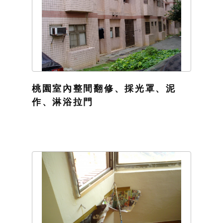
桃園室內整間翻修、採光罩、泥
作、淋浴拉門