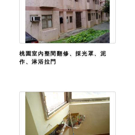
桃園室內整間翻修、採光罩、泥
作、淋浴拉門