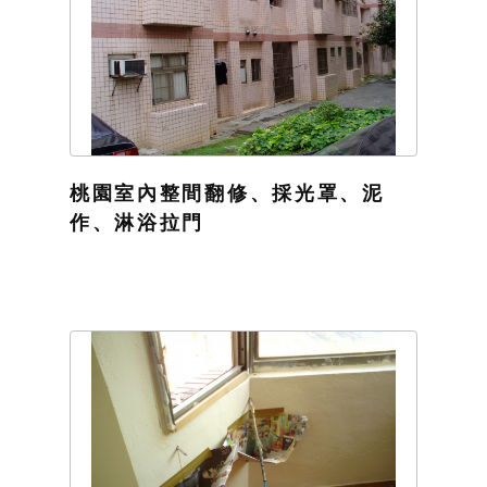
桃園室內整間翻修、採光罩、泥
作、淋浴拉門